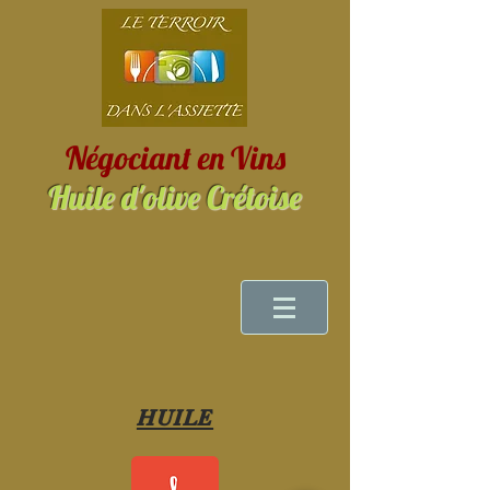
Négociant en Vins
Huile d'olive Crétoise
HUILE